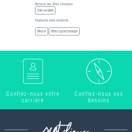
Recevoir des offres similaires
Créer une alerte
Poursuivre votre recherche
Offres en
Offres Logiciel Embarqué
Confiez-nous votre
Confiez-nous vos
carrière
besoins