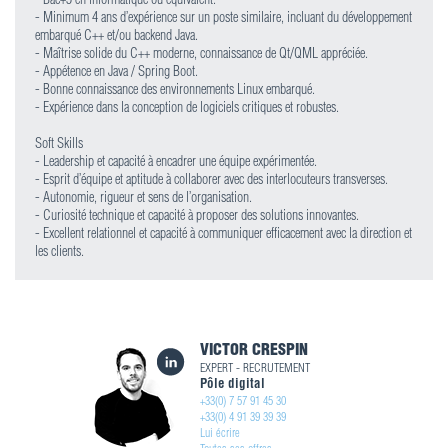
- Minimum 4 ans d’expérience sur un poste similaire, incluant du développement
embarqué C++ et/ou backend Java.
- Maîtrise solide du C++ moderne, connaissance de Qt/QML appréciée.
- Appétence en Java / Spring Boot.
- Bonne connaissance des environnements Linux embarqué.
- Expérience dans la conception de logiciels critiques et robustes.
Soft Skills
- Leadership et capacité à encadrer une équipe expérimentée.
- Esprit d’équipe et aptitude à collaborer avec des interlocuteurs transverses.
- Autonomie, rigueur et sens de l’organisation.
- Curiosité technique et capacité à proposer des solutions innovantes.
- Excellent relationnel et capacité à communiquer efficacement avec la direction et
les clients.
VICTOR CRESPIN
EXPERT - RECRUTEMENT
Pôle digital
+33(0) 7 57 91 45 30
+33(0) 4 91 39 39 39
Lui écrire