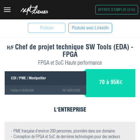
Toggle
OFFRES D'EMPLOI (210)
navigation
Postuler
Postuler avec LinkedIn
Chef de projet technique SW Tools (EDA) -
H/F
FPGA
FPGA et SoC Haute performance
CDI / PME / Montpellier
70 à 95K€
Publiée le 09/06/2026
REF #02R312433
L'ENTREPRISE
- PME française d'environ 200 personnes, pionnière dans son domaine.
- Conception de FPGA et SoC de dernières technologies pour des secteurs