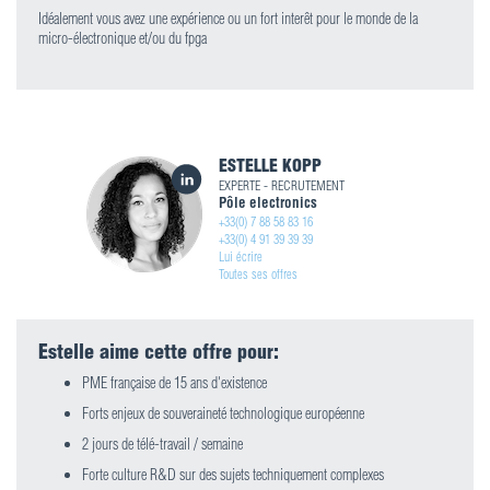
Idéalement vous avez une expérience ou un fort interêt pour le monde de la
micro-électronique et/ou du fpga
ESTELLE KOPP
EXPERTE - RECRUTEMENT
Pôle electronics
+33(0) 7 88 58 83 16
+33(0) 4 91 39 39 39
Lui écrire
Toutes ses offres
Estelle aime cette offre pour:
PME française de 15 ans d'existence
Forts enjeux de souveraineté technologique européenne
2 jours de télé-travail / semaine
Forte culture R&D sur des sujets techniquement complexes