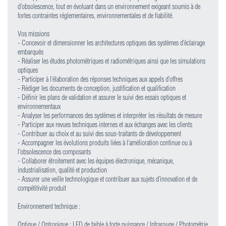
d’obsolescence, tout en évoluant dans un environnement exigeant soumis à de
fortes contraintes réglementaires, environnementales et de fiabilité.
Vos missions
- Concevoir et dimensionner les architectures optiques des systèmes d’éclairage
embarqués
- Réaliser les études photométriques et radiométriques ainsi que les simulations
optiques
- Participer à l’élaboration des réponses techniques aux appels d’offres
- Rédiger les documents de conception, justification et qualification
- Définir les plans de validation et assurer le suivi des essais optiques et
environnementaux
- Analyser les performances des systèmes et interpréter les résultats de mesure
- Participer aux revues techniques internes et aux échanges avec les clients
- Contribuer au choix et au suivi des sous-traitants de développement
- Accompagner les évolutions produits liées à l’amélioration continue ou à
l’obsolescence des composants
- Collaborer étroitement avec les équipes électronique, mécanique,
industrialisation, qualité et production
- Assurer une veille technologique et contribuer aux sujets d’innovation et de
compétitivité produit
Environnement technique :
Optique / Optronique : LED de faible à forte puissance / Infrarouge / Photométrie