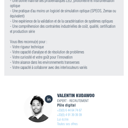
- Une bonne maîtrise des problématiques LED, photométrie et instrumentation
optique
- Une pratique d’au moins un logiciel de simulation optique (SPEOS, Zemax ou
équivalent)
- Une expérience de la validation et de la caractérisation de systèmes optiques
- Une compréhension des contraintes industrielles de coût, qualité, certification
et production série
Vous êtes reconnu(e) pour :
- Votre rigueur technique
- Votre capacité d’analyse et de résolution de problèmes
- Votre curiosité et votre goût pour l’innovation
- Votre aisance dans les environnements transverses
- Votre capacité à collaborer avec des interlocuteurs variés
VALENTIN KUDAWOO
EXPERT - RECRUTEMENT
Pôle digital
+33(0) 6 44 64 74 67
+33(0) 4 91 39 39 39
Lui écrire
Toutes ses offres