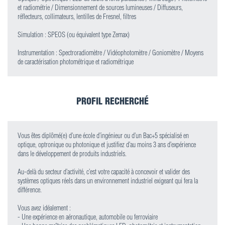
et radiométrie / Dimensionnement de sources lumineuses / Diffuseurs,
réflecteurs, collimateurs, lentilles de Fresnel, filtres
Simulation : SPEOS (ou équivalent type Zemax)
Instrumentation : Spectroradiomètre / Vidéophotomètre / Goniomètre / Moyens
de caractérisation photométrique et radiométrique
PROFIL RECHERCHÉ
Vous êtes diplômé(e) d’une école d’ingénieur ou d’un Bac+5 spécialisé en
optique, optronique ou photonique et justifiez d’au moins 3 ans d’expérience
dans le développement de produits industriels.
Au-delà du secteur d’activité, c’est votre capacité à concevoir et valider des
systèmes optiques réels dans un environnement industriel exigeant qui fera la
différence.
Vous avez idéalement :
- Une expérience en aéronautique, automobile ou ferroviaire