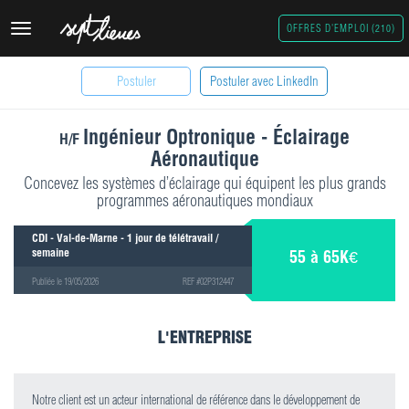
Toggle
OFFRES D'EMPLOI (210)
navigation
Postuler
Postuler avec LinkedIn
Ingénieur Optronique - Éclairage
H/F
Aéronautique
Concevez les systèmes d’éclairage qui équipent les plus grands
programmes aéronautiques mondiaux
CDI - Val-de-Marne - 1 jour de télétravail /
semaine
55 à 65K€
Publiée le 19/05/2026
REF #02P312447
L'ENTREPRISE
Notre client est un acteur international de référence dans le développement de