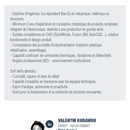
- Diplôme d’ingénieur (ou équivalent Bac+5) en mécanique, matériaux ou
structures.
- Minimum 5 ans d’expérience en conception mécanique de produits complexes
intégrant de l’électronique, destinés à une production en grande série.
- Solides compétences en CAO (SolidWorks, Fusion 360, AutoCAD...), cotation
fonctionnelle et design produit.
- Connaissance des procédés d’industrialisation (injection plastique,
métallisation, assemblage).
- Capacité à anticiper les contraintes thermiques, vibratoires et d’étanchéité.
- Anglais professionnel (B2) – environnement multiculturel.
Soft skills attendus :
- Curiosité, rigueur et sens du détail.
- Capacité à travailler en transverse avec les équipes techniques.
- Esprit d’analyse, autonomie et proactivité.
- Goût pour la transmission et la recherche de solutions innovantes.
VALENTIN KUDAWOO
EXPERT - RECRUTEMENT