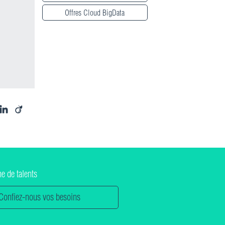
Offres Cloud BigData
he de talents
Confiez-nous vos besoins