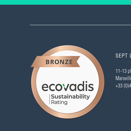
SEPT 
11-13 pl
Marseill
+33 (0)