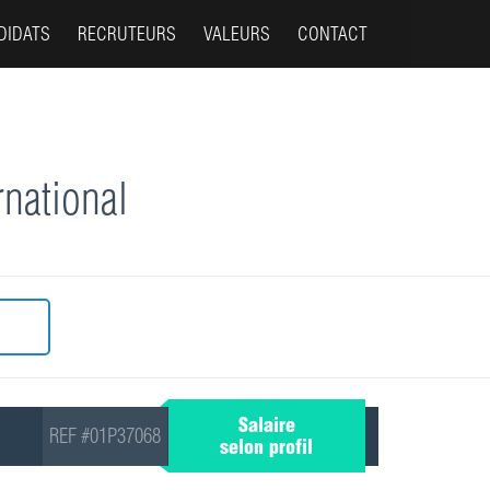
DIDATS
RECRUTEURS
VALEURS
CONTACT
rnational
Salaire
REF #01P37068
selon profil