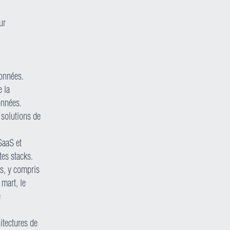
ur
données.
 la
onnées.
e solutions de
SaaS et
tes stacks.
s, y compris
 mart, le
e
itectures de