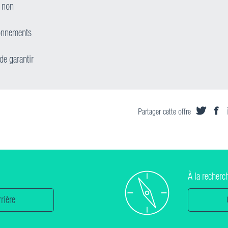
t non
ronnements
de garantir
Partager cette offre
À la recherc
rière