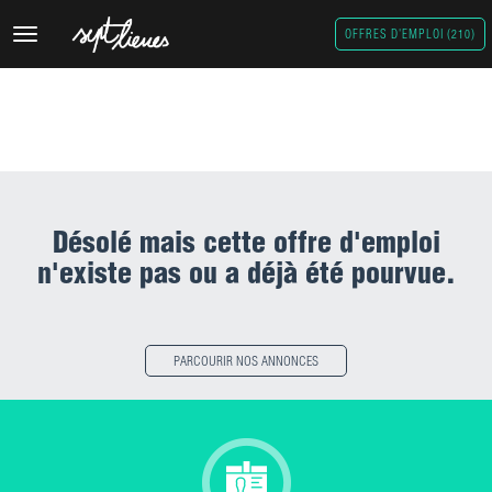
Découvrez nos dernières offres publiées, vous pouvez filtrer et
Toggle
OFFRES D'EMPLOI (210)
affiner votre recherche
navigation
en sélectionnat et additionnant les tags ci-dessous
Désolé mais cette offre d'emploi
n'existe pas ou a déjà été pourvue.
PARCOURIR NOS ANNONCES