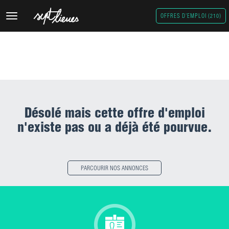
Découvrez nos dernières offres publiées, vous pouvez filtrer et
Toggle
OFFRES D'EMPLOI (210)
affiner votre recherche
navigation
en sélectionnat et additionnant les tags ci-dessous
Désolé mais cette offre d'emploi
n'existe pas ou a déjà été pourvue.
PARCOURIR NOS ANNONCES