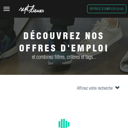
Toggle
OFFRES D'EMPLOI (210)
navigation
DÉCOUVREZ NOS
OFFRES D'EMPLOI
et combinez filtres, critères et tags...
Affinez votre recherche