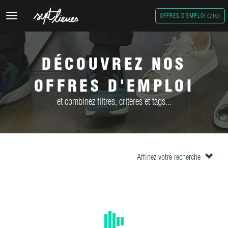
Toggle
OFFRES D'EMPLOI (210)
navigation
DÉCOUVREZ NOS
OFFRES D'EMPLOI
et combinez filtres, critères et tags...
Affinez votre recherche