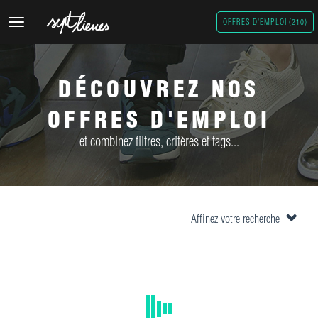
Toggle
OFFRES D'EMPLOI (210)
navigation
DÉCOUVREZ NOS
OFFRES D'EMPLOI
et combinez filtres, critères et tags...
Affinez votre recherche