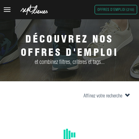
Toggle
OFFRES D'EMPLOI (210)
navigation
DÉCOUVREZ NOS
OFFRES D'EMPLOI
et combinez filtres, critères et tags...
Affinez votre recherche