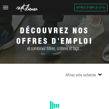
Toggle
OFFRES D'EMPLOI (210)
navigation
DÉCOUVREZ NOS
OFFRES D'EMPLOI
et combinez filtres, critères et tags...
Affinez votre recherche