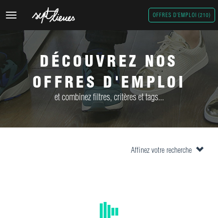
Toggle
OFFRES D'EMPLOI (210)
navigation
DÉCOUVREZ NOS
OFFRES D'EMPLOI
et combinez filtres, critères et tags...
Affinez votre recherche