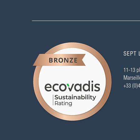
HTML5
Sales
FAE
Highspeed
Middleware
Mobile
Full-Stack
HW/SW
Semiconducteur
MySQL
python
Ansible
C#
Directeur
Front End
Industrialisation
Mécatronique
Multithreading
SQL
Symfony 2
Algorithmes
Azure
DATA mkt
SEPT 
Git
Intégration continue
Program Manager
Exploitation
Haute Disponibilité
J2EE
11-13 pl
Node.js
R&D
React.js
Robotique
Marseill
SAAS
Windows
.Net
4G / LTE
Android
+33 (0)
Avant-vente
CSS3
Drivers
Firmware
Fort Trafic
GCP (Google Cloud Platform)
HF
Ingénieur d'application
Architecte
CEM
Cybersécurité
hardware
Intégration
Marketing
QT
Schématique
Sécurité
SRE
Typescript
Capteurs
Energie
IA