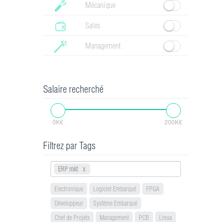
Mécanique
Sales
Management
Salaire recherché
0K€
200K€
Filtrez par Tags
ERP mkt
Electronique
Logiciel Embarqué
FPGA
Développeur
Système Embarqué
Chef de Projets
Management
PCB
Linux