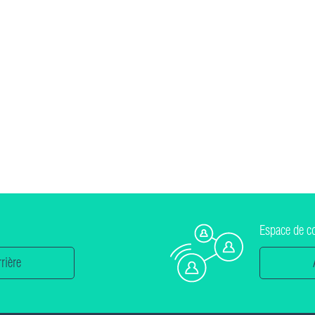
Espace de c
rière