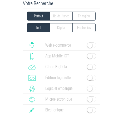
Votre Recherche
Partout
Ile-de-france
En region
Tout
Digital
Electronics
Web e-commerce
App Mobile IOT
Cloud BigData
Édition logicielle
Logiciel embarqué
Microélectronique
Electronique