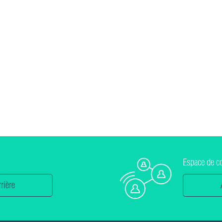
Espace de c
rière