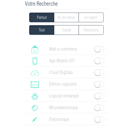
Votre Recherche
Partout
Ile-de-france
En region
Tout
Digital
Electronics
Web e-commerce
App Mobile IOT
Cloud BigData
Édition logicielle
Logiciel embarqué
Microélectronique
Electronique