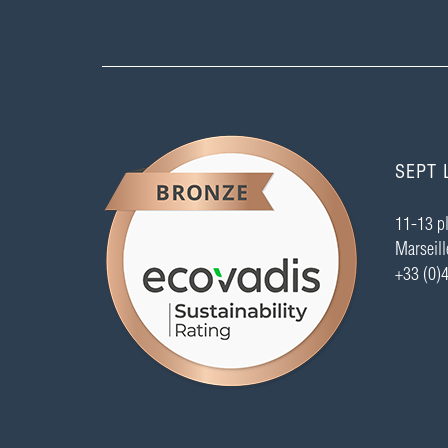
HTML5
Sales
FAE
Highspeed
Middleware
Mobile
Full-Stack
HW/SW
Semiconducteur
MySQL
python
Ansible
C#
Directeur
Front End
Industrialisation
Mécatronique
Multithreading
SQL
Symfony 2
Algorithmes
Azure
DATA mkt
SEPT 
Git
Intégration continue
Program Manager
Exploitation
Haute Disponibilité
J2EE
11-13 pl
Node.js
R&D
React.js
Robotique
Marseill
SAAS
Windows
.Net
4G / LTE
Android
+33 (0)
Avant-vente
CSS3
Drivers
Firmware
Fort Trafic
GCP (Google Cloud Platform)
HF
Ingénieur d'application
Architecte
CEM
Cybersécurité
hardware
Intégration
Marketing
QT
Schématique
Sécurité
SRE
Typescript
Capteurs
Energie
IA