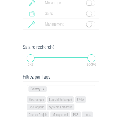
Mécanique
Sales
Management
Salaire recherché
0K€
200K€
Filtrez par Tags
Delivery
Electronique
Logiciel Embarqué
FPGA
Développeur
Système Embarqué
Chef de Projets
Management
PCB
Linux