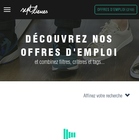
Toggle
OFFRES D'EMPLOI (210)
navigation
DÉCOUVREZ NOS
OFFRES D'EMPLOI
et combinez filtres, critères et tags...
Affinez votre recherche