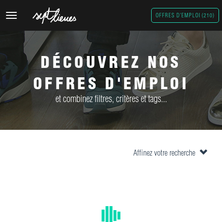
Toggle
OFFRES D'EMPLOI (210)
navigation
DÉCOUVREZ NOS
OFFRES D'EMPLOI
et combinez filtres, critères et tags...
Affinez votre recherche