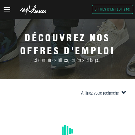
Toggle
OFFRES D'EMPLOI (210)
navigation
DÉCOUVREZ NOS
OFFRES D'EMPLOI
et combinez filtres, critères et tags...
Affinez votre recherche