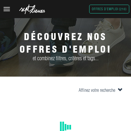
Toggle
OFFRES D'EMPLOI (210)
navigation
DÉCOUVREZ NOS
OFFRES D'EMPLOI
et combinez filtres, critères et tags...
Affinez votre recherche