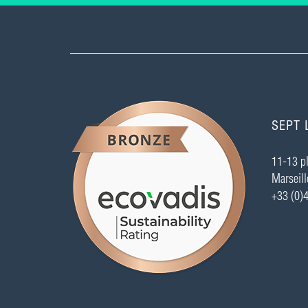
SEPT 
11-13 pl
Marseill
+33 (0)