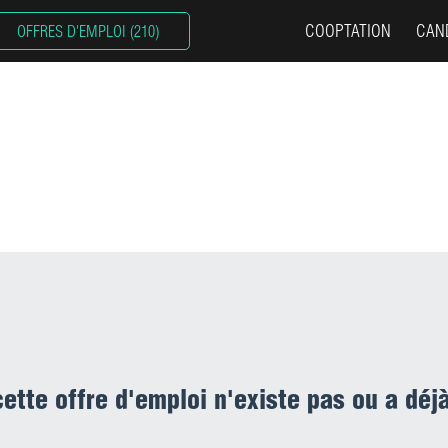
rez nos dernières offres publiée
COOPTATION
CAN
OFFRES D'EMPLOI (210)
vez filtrer et affiner votre reche
ionnat et additionnant les tags 
ette offre d'emploi n'existe pas ou a déj