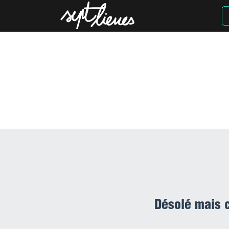
Découv
pou
en sélect
Désolé mais c