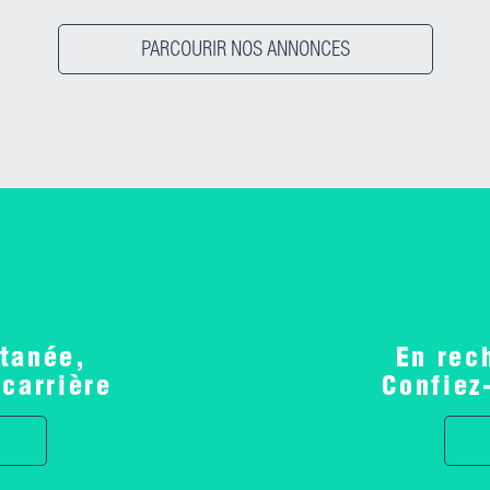
PARCOURIR NOS ANNONCES
tanée,
En rec
 carrière
Confiez