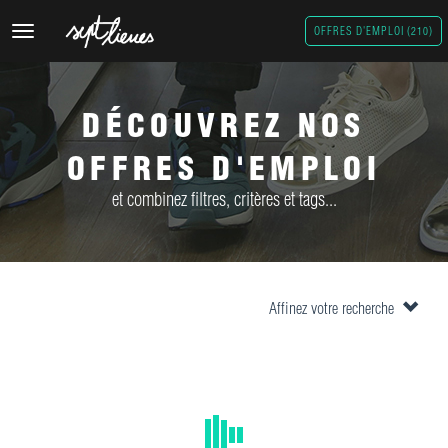
Toggle
OFFRES D'EMPLOI (210)
navigation
DÉCOUVREZ NOS
OFFRES D'EMPLOI
et combinez filtres, critères et tags...
Affinez votre recherche